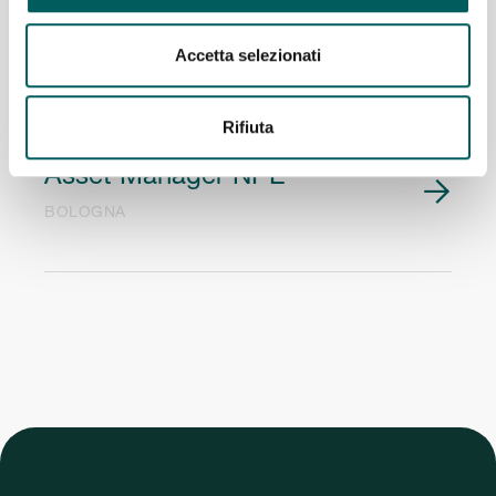

Intelligence (Stage)
Accetta selezionati
BOLOGNA
Rifiuta
Asset Manager NPE

BOLOGNA