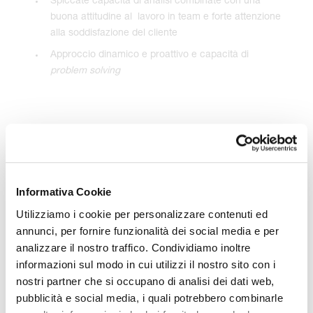
Spiccate capacità di analisi combinate con una
buona attitudine al lavoro in team e forte attenzione
alla soddisfazione del cliente
Approccio dinamico e proattivo e capacità di
problem solving
Dichiaro di aver preso visione della
privacy policy
di
Tyche Bank e acconsento al trattamento dei miei dati
personali, compresi quelli sensibili eventualmente
Informativa Cookie
indicati nel cv.
Utilizziamo i cookie per personalizzare contenuti ed
CANDIDATI ORA
annunci, per fornire funzionalità dei social media e per
analizzare il nostro traffico. Condividiamo inoltre
informazioni sul modo in cui utilizzi il nostro sito con i
nostri partner che si occupano di analisi dei dati web,
pubblicità e social media, i quali potrebbero combinarle