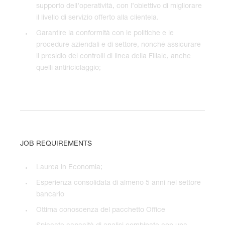
supporto dell’operatività, con l’obiettivo di migliorare
il livello di servizio offerto alla clientela.
Garantire la conformità con le politiche e le
procedure aziendali e di settore, nonché assicurare
il presidio dei controlli di linea della Filiale, anche
quelli antiriciclaggio;
JOB REQUIREMENTS
Laurea in Economia;
Esperienza consolidata di almeno 5 anni nel settore
bancario
Ottima conoscenza del pacchetto Office