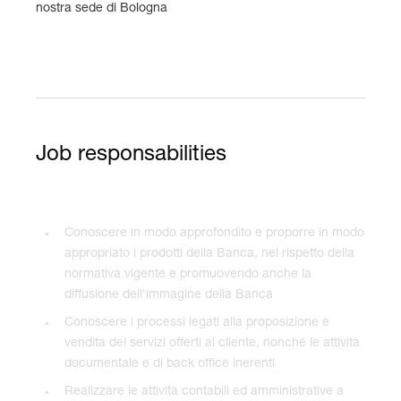
nostra sede di Bologna
Job responsabilities
Conoscere in modo approfondito e proporre in modo
appropriato i prodotti della Banca, nel rispetto della
normativa vigente e promuovendo anche la
diffusione dell'immagine della Banca
Conoscere i processi legati alla proposizione e
vendita dei servizi offerti al cliente, nonché le attività
documentale e di back office inerenti
Realizzare le attività contabili ed amministrative a