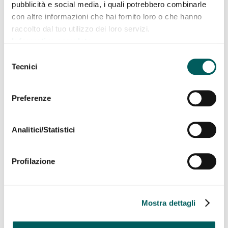
pubblicità e social media, i quali potrebbero combinarle
con altre informazioni che hai fornito loro o che hanno
Informativa governo
raccolto dal tuo utilizzo dei loro servizi.
societario
Informativa completa
Selezione
Tecnici
del
SCARICA DOCUMENTO PDF
consenso
Preferenze
Sospensione rate mutui
Analitici/Statistici
SCARICA DOCUMENTO PDF
Profilazione
Mostra dettagli