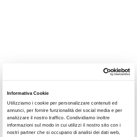
prudenziali, ossia ai fini del calcolo dei requisiti
patrimoniali minimi obbligatori.
Per approfondimenti
NUOVA DEFINIZIONE DI DEFAULT
Q&A NUOVA DEFINIZIONE DI DEFAULT
IMPATTI NUOVA DEFINIZIONE DI DEFAULT
SULLA CENTRALE RISCHI
Rapporti dormienti
Informativa Cookie
Utilizziamo i cookie per personalizzare contenuti ed
annunci, per fornire funzionalità dei social media e per
INFORMATIVA RAPPORTI DORMIENTI
analizzare il nostro traffico. Condividiamo inoltre
ELENCO RAPPORTI DORMIENTI
informazioni sul modo in cui utilizzi il nostro sito con i
nostri partner che si occupano di analisi dei dati web,