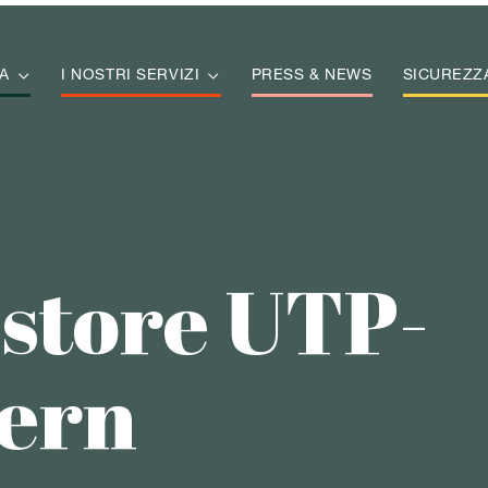
A

I NOSTRI SERVIZI

PRESS & NEWS
SICUREZZ
estore UTP-
ern