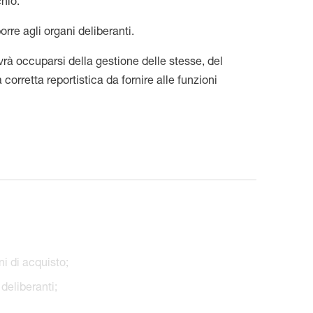
chio.
orre agli organi deliberanti.
vrà occuparsi della gestione delle stesse, del
 corretta reportistica da fornire alle funzioni
ni di acquisto;
 deliberanti;