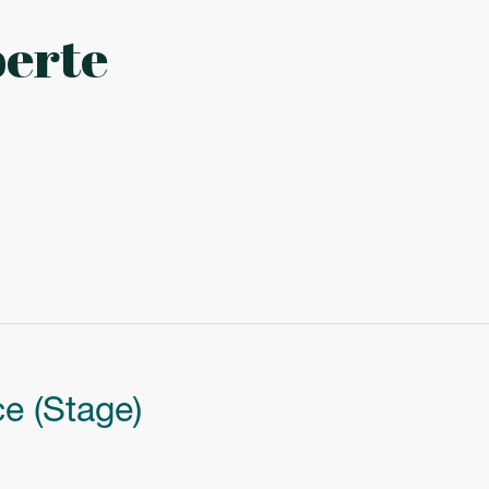
perte
ce (Stage)