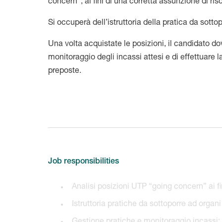
concern”, ai fini di una corretta assunzione di ris
Si occuperà dell’istruttoria della pratica da sottop
Una volta acquistate le posizioni, il candidato do
monitoraggio degli incassi attesi e di effettuare la
preposte.
Job responsibilities
Analisi posizioni UTP “going concern” ai fi
Istruttoria pratiche da sottoporre ad organi