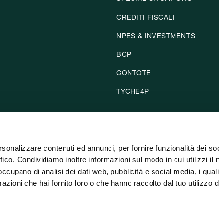
CREDITI FISCALI
NPES & INVESTMENTS
BCP
CONTOTE
TYCHE4P
rsonalizzare contenuti ed annunci, per fornire funzionalità dei so
ffico. Condividiamo inoltre informazioni sul modo in cui utilizzi il 
 occupano di analisi dei dati web, pubblicità e social media, i qual
azioni che hai fornito loro o che hanno raccolto dal tuo utilizzo d
gna n. 577519 P.IVA 03104290832 Cod. ABI 03426.4 Capitale sociale Euro 30.000.000 (i.v.). Is