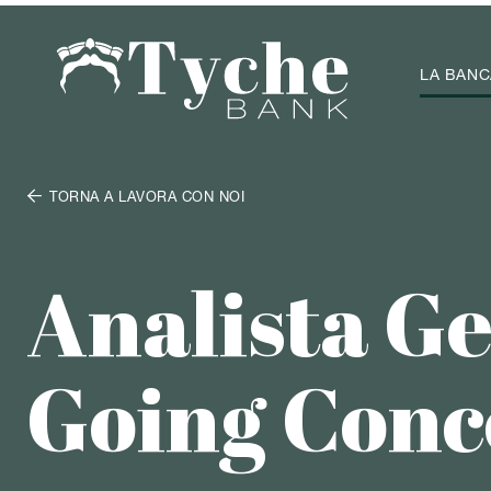
LA BANC

TORNA A LAVORA CON NOI
Analista G
Going Conc