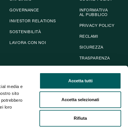
GOVERNANCE
INFORMATIVA
AL PUBBLICO
INVESTOR RELATIONS
PRIVACY POLICY
SOSTENIBILITÀ
RECLAMI
LAVORA CON NOI
SICUREZZA
TRASPARENZA
WHISTLEBLOWING
Accetta tutti
DISCONOSCIMENTO
OPERAZIONI
cial media e
PAGAMENTO
nostro sito
Accetta selezionati
i potrebbero
ACCESSIBILITA'
ei loro
Rifiuta
critta all’Albo delle Banche al n. 5740. Aderente al Fondo Interbancario di Tutela dei