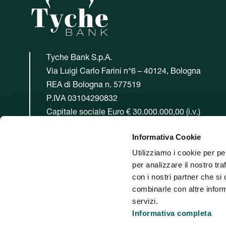
Tyche Bank S.p.A.
Via Luigi Carlo Farini n°6 – 40124, Bologna
REA di Bologna n. 577519
P.IVA 03104290832
Capitale sociale Euro € 30.000.000,00 (i.v.)
Iscritta all’Albo delle Banche al n. 5740
Informativa Cookie
Utilizziamo i cookie per pe



per analizzare il nostro tra
con i nostri partner che si
combinarle con altre inform
servizi.
Informativa completa
Tyche Bank S.p.A. Sede Legale: Via Luigi Carlo Farini n.6 – 40124 Bologna. REA di Bolo