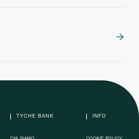

TYCHE BANK
INFO
CHI SIAMO
COOKIE POLICY