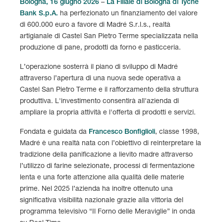
Bologna, 16 giugno 2026
–
La Filiale di Bologna di Tyche
Bank S.p.A.
ha perfezionato un finanziamento del valore
di 600.000 euro a favore di Madré S.r.l.s., realtà
artigianale di Castel San Pietro Terme specializzata nella
produzione di pane, prodotti da forno e pasticceria.
L’operazione sosterrà il piano di sviluppo di Madré
attraverso l’apertura di una nuova sede operativa a
Castel San Pietro Terme e il rafforzamento della struttura
produttiva. L'investimento consentirà all'azienda di
ampliare la propria attività e l'offerta di prodotti e servizi.
Fondata e guidata da
Francesco Bonfiglioli
, classe 1998,
Madré è una realtà nata con l’obiettivo di reinterpretare la
tradizione della panificazione a lievito madre attraverso
l’utilizzo di farine selezionate, processi di fermentazione
lenta e una forte attenzione alla qualità delle materie
prime. Nel 2025 l’azienda ha inoltre ottenuto una
significativa visibilità nazionale grazie alla vittoria del
programma televisivo “Il Forno delle Meraviglie” in onda