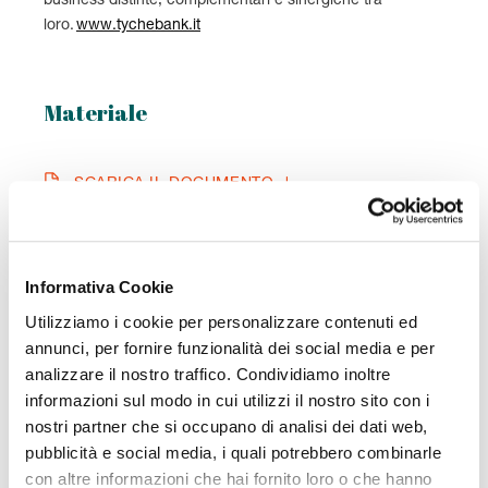
business distinte, complementari e sinergiche tra
loro.
www.tychebank.it
Materiale

SCARICA IL DOCUMENTO
Informativa Cookie
CATEGORIA
Utilizziamo i cookie per personalizzare contenuti ed
COMUNICATI
annunci, per fornire funzionalità dei social media e per
analizzare il nostro traffico. Condividiamo inoltre
informazioni sul modo in cui utilizzi il nostro sito con i
PUBBLICATO IL
nostri partner che si occupano di analisi dei dati web,
16/6/2026
pubblicità e social media, i quali potrebbero combinarle
con altre informazioni che hai fornito loro o che hanno