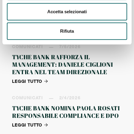
TYCHE BANK SOSTIENE LA CRESCITA
Accetta selezionati
DI MADRÉ CON UN FINANZIAMENTO
DA 600 MILA EURO

Rifiuta
LEGGI TUTTO
COMUNICATI
7/5/2026
TYCHE BANK RAFFORZA IL
MANAGEMENT: DANIELE CIGLIONI
ENTRA NEL TEAM DIREZIONALE

LEGGI TUTTO
COMUNICATI
2/4/2026
TYCHE BANK NOMINA PAOLA ROSATI
RESPONSABILE COMPLIANCE E DPO

LEGGI TUTTO